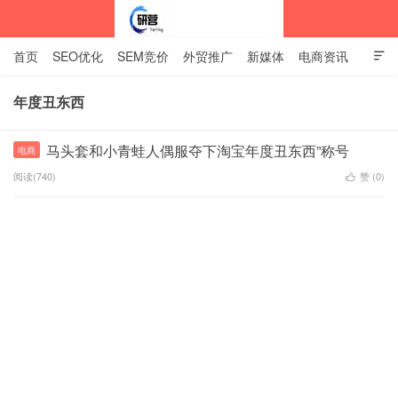
首页
SEO优化
SEM竞价
外贸推广
新媒体
电商资讯

网站建设
关于我们
年度丑东西
中标企业资讯站
马头套和小青蛙人偶服夺下淘宝年度丑东西”称号
电商
阅读(740)
赞 (
0
)
