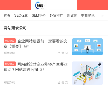
首页
SEO优化
SEM竞价
外贸推广
新媒体
电商资讯

网站建设
关于我们
网站建设公司
中标企业资讯站
企业网站建设前一定要看的文
网站建设
章【重要】
2

阅读(697)
赞 (
0
)

网站建设对企业能够产生哪些
网站建设
帮助？网站建设公司
2

阅读(584)
赞 (
0
)
