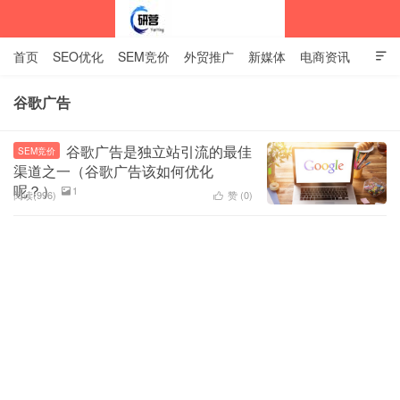
首页
SEO优化
SEM竞价
外贸推广
新媒体
电商资讯

网站建设
关于我们
谷歌广告
中标企业资讯站
谷歌广告是独立站引流的最佳
SEM竞价
渠道之一（谷歌广告该如何优化
呢？）
1

阅读(996)
赞 (
0
)
