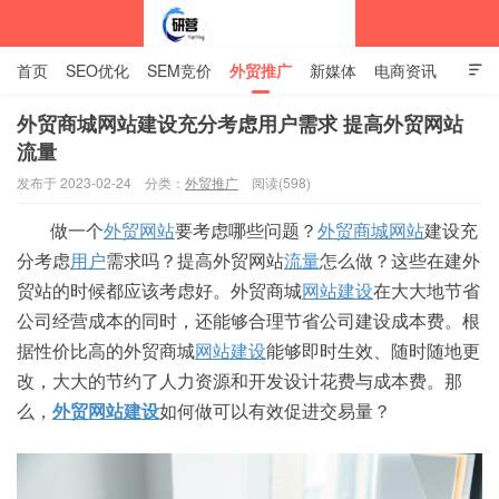
首页
SEO优化
SEM竞价
外贸推广
新媒体
电商资讯

网站建设
关于我们
外贸商城网站建设充分考虑用户需求 提高外贸网站
流量
中标企业资讯站
发布于 2023-02-24
分类：
外贸推广
阅读(598)
做一个
外贸网站
要考虑哪些问题？
外贸商城网站
建设充
分考虑
用户
需求吗？提高外贸网站
流量
怎么做？这些在建外
贸站的时候都应该考虑好。外贸商城
网站建设
在大大地节省
公司经营成本的同时，还能够合理节省公司建设成本费。根
据性价比高的外贸商城
网站建设
能够即时生效、随时随地更
改，大大的节约了人力资源和开发设计花费与成本费。那
么，
外贸网站建设
如何做可以有效促进交易量？