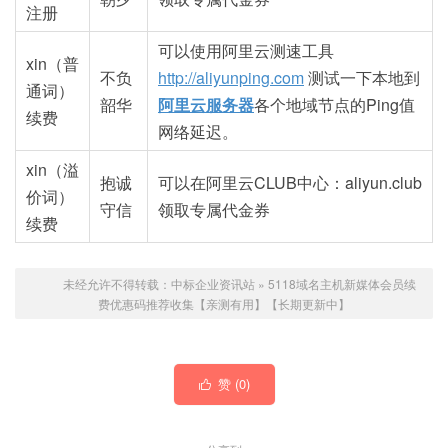
注册
可以使用阿里云测速工具
xin（普
不负
http://
aliyunping.com
测试一下本地到
通词）
韶华
阿里云
服务器
各个地域节点的Ping值
续费
网络延迟。
xin（溢
抱诚
可以在阿里云CLUB中心：aliyun.club
价词）
守信
领取专属代金券
续费
未经允许不得转载：
中标企业资讯站
»
5118域名主机新媒体会员续
费优惠码推荐收集【亲测有用】【长期更新中】
赞 (
0
)
