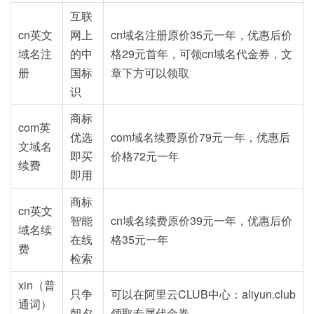
互联
cn英文
网上
cn域名注册原价35元一年，优惠后价
域名注
的中
格29元首年，可领cn域名代金券，文
册
国标
章下方可以领取
识
商标
com英
优选
com域名续费原价79元一年，优惠后
文域名
即买
价格72元一年
续费
即用
商标
cn英文
智能
cn域名续费原价39元一年，优惠后价
域名续
在线
格35元一年
费
检索
xin（普
只争
可以在阿里云CLUB中心：aliyun.club
通词）
朝夕
领取专属代金券