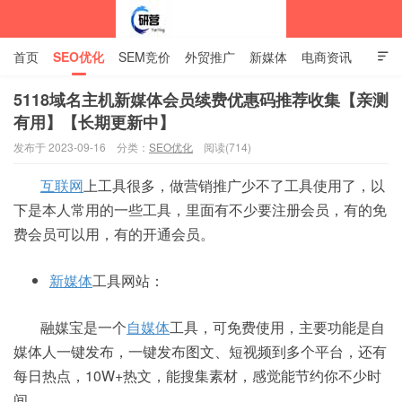
首页
SEO优化
SEM竞价
外贸推广
新媒体
电商资讯

网站建设
关于我们
5118域名主机新媒体会员续费优惠码推荐收集【亲测
有用】【长期更新中】
中标企业资讯站
发布于 2023-09-16
分类：
SEO优化
阅读(714)
互联网
上工具很多，做营销推广少不了工具使用了，以
下是本人常用的一些工具，里面有不少要注册会员，有的免
费会员可以用，有的开通会员。
新媒体
工具网站：
融媒宝是一个
自媒体
工具，可免费使用，主要功能是自
媒体人一键发布，一键发布图文、短视频到多个平台，还有
每日热点，10W+热文，能搜集素材，感觉能节约你不少时
间，