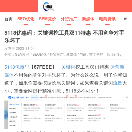
首页
SEO优化
SEM竞价
外贸推广
新媒体
电商资讯

网站建设
关于我们
5118优惠码：关键词挖工具双11特惠 不用竞争对手
乐坏了
中标企业资讯站
发布于 2023-11-04
分类：
SEM竞价
/
SEO优化
/
外贸推广
/
新媒体
/
电商
/
软文营销
阅读(735)
5118
优惠码
【
67FEEE
】：
关键词
挖工具双11特惠
运营
新
媒体
不用你的竞争对手乐坏了。为什么这么说，用了你就知
道了，如果你需要挖据长尾关键词，如果查看关键词
流量
大
小，需要全网进行精准引流，5118必不可少！